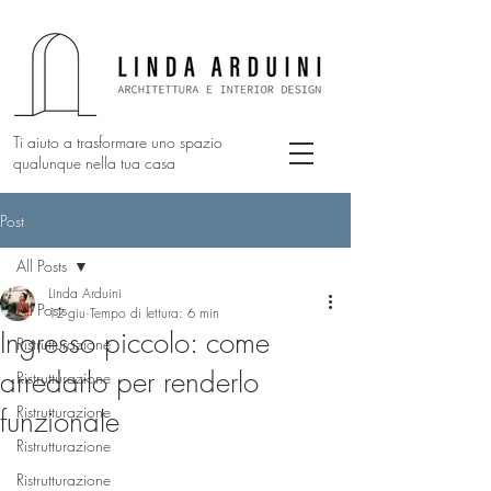
Ti aiuto a trasformare uno spazio
qualunque nella tua casa
Post
All Posts
Linda Arduini
All Posts
12 giu
Tempo di lettura: 6 min
Ingresso piccolo: come
Ristrutturazione
arredarlo per renderlo
Ristrutturazione
Ristrutturazione
funzionale
Ristrutturazione
Ristrutturazione