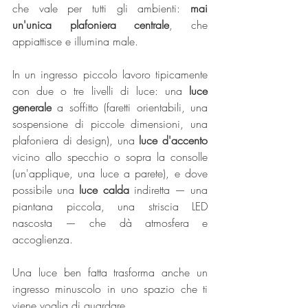
che vale per tutti gli ambienti: 
mai 
un'unica plafoniera centrale
, che 
appiattisce e illumina male.
In un ingresso piccolo lavoro tipicamente 
con due o tre livelli di luce: una 
luce 
generale
 a soffitto (faretti orientabili, una 
sospensione di piccole dimensioni, una 
plafoniera di design), una 
luce d'accento
vicino allo specchio o sopra la consolle 
(un'applique, una luce a parete), e dove 
possibile una 
luce calda
 indiretta — una 
piantana piccola, una striscia LED 
nascosta — che dà atmosfera e 
accoglienza.
Una luce ben fatta trasforma anche un 
ingresso minuscolo in uno spazio che ti 
viene voglia di guardare.