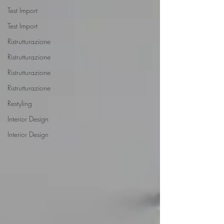
Test Import
Test Import
Ristrutturazione
Ristrutturazione
Ristrutturazione
Ristrutturazione
Restyling
Interior Design
Interior Design