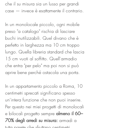
che il su misura sia un lusso per grandi 
case — invece è esattamente il contrario.
In un monolocale piccolo, ogni mobile 
preso "a catalogo" rischia di lasciare 
buchi inutilizzabili. Quel divano che è 
perfetto in larghezza ma 10 cm troppo 
lungo. Quella libreria standard che lascia 
15 cm vuoti al soffitto. Quell'armadio 
che entra "per pelo" ma poi non si può 
aprire bene perché ostacola una porta.
In un appartamento piccolo a Roma, 10 
centimetri sprecati significano spesso 
un'intera funzione che non puoi inserire. 
Per questo nei miei progetti di monolocali 
e bilocali progetto sempre 
almeno il 60–
70% degli arredi su misura:
 armadi a 
tutta parete che sfruttano centimetri 