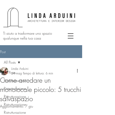
Ti aiuto a trasformare uno spazio
qualunque nella tua casa
Post
All Posts
Linda Arduini
All Posts
24 mag
Tempo di lettura: 6 min
Come arredare un
Ristrutturazione
monolocale piccolo: 5 trucchi
Ristrutturazione
Ristrutturazione
salvaspazio
Ristrutturazione
Aggiornamento:
7 giu
Ristrutturazione