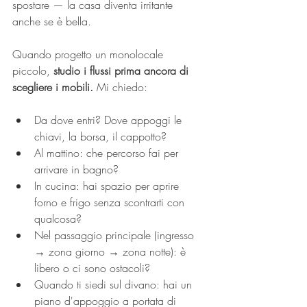
spostare — la casa diventa irritante 
anche se è bella.
Quando progetto un monolocale 
piccolo,
 studio i flussi prima ancora di 
scegliere i mobili.
 Mi chiedo:
Da dove entri? Dove appoggi le 
chiavi, la borsa, il cappotto?
Al mattino: che percorso fai per 
arrivare in bagno?
In cucina: hai spazio per aprire 
forno e frigo senza scontrarti con 
qualcosa?
Nel passaggio principale (ingresso 
→ zona giorno → zona notte): è 
libero o ci sono ostacoli?
Quando ti siedi sul divano: hai un 
piano d'appoggio a portata di 