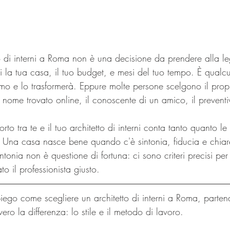
to di interni a Roma non è una decisione da prendere alla le
i la tua casa, il tuo budget, e mesi del tuo tempo. È qualc
imo e lo trasformerà. Eppure molte persone scelgono il propr
 nome trovato online, il conoscente di un amico, il prevent
orto tra te e il tuo architetto di interni conta tanto quanto le
Una casa nasce bene quando c'è sintonia, fiducia e chiar
intonia non è questione di fortuna: ci sono criteri precisi pe
ato il professionista giusto.
spiego come scegliere un architetto di interni a Roma, parte
ero la differenza: lo stile e il metodo di lavoro.