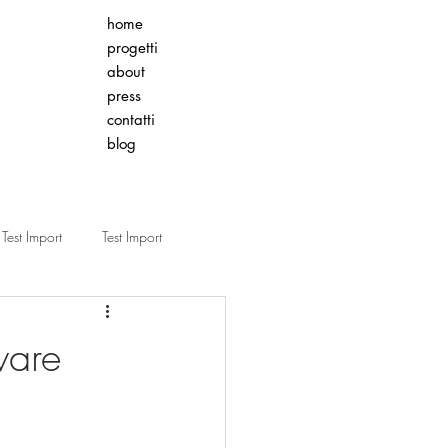
home
progetti
about
press
contatti
blog
Test Import
Test Import
n
Interior Design
vare