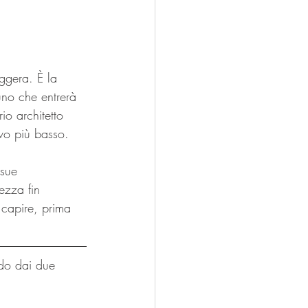
ggera. È la 
uno che entrerà 
io architetto 
ivo più basso.
 sue 
ezza fin 
r capire, prima 
ndo dai due 