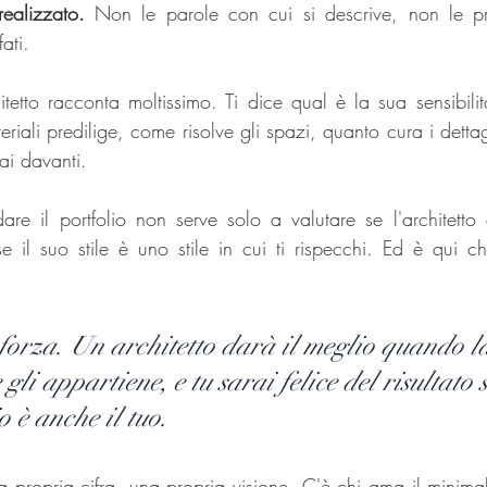
ealizzato.
 Non le parole con cui si descrive, non le pro
fati.
hitetto racconta moltissimo. Ti dice qual è la sua sensibili
eriali predilige, come risolve gli spazi, quanto cura i dettag
ai davanti.
re il portfolio non serve solo a valutare se l'architetto 
se il suo stile è uno stile in cui ti rispecchi. Ed è qui c
i forza. Un architetto darà il meglio quando l
gli appartiene, e tu sarai felice del risultato s
o è anche il tuo.
a propria cifra, una propria visione. C'è chi ama il minimal