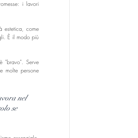
messe: i lavori 
tà estetica, come 
li. È il modo più 
è "bravo". Serve 
he molte persone 
avora nel 
olo se 
ismo essenziale, 