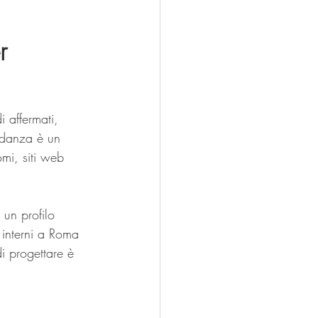
r 
i affermati, 
ondanza è un 
mi, siti web 
 un profilo 
 interni a Roma 
i progettare è 